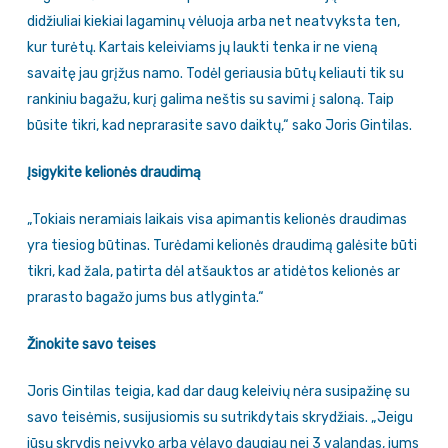
didžiuliai kiekiai lagaminų vėluoja arba net neatvyksta ten,
kur turėtų. Kartais keleiviams jų laukti tenka ir ne vieną
savaitę jau grįžus namo. Todėl geriausia būtų keliauti tik su
rankiniu bagažu, kurį galima neštis su savimi į saloną. Taip
būsite tikri, kad neprarasite savo daiktų,“ sako Joris Gintilas.
Įsigykite kelionės draudimą
„Tokiais neramiais laikais visa apimantis kelionės draudimas
yra tiesiog būtinas. Turėdami kelionės draudimą galėsite būti
tikri, kad žala, patirta dėl atšauktos ar atidėtos kelionės ar
prarasto bagažo jums bus atlyginta.“
Žinokite savo teises
Joris Gintilas teigia, kad dar daug keleivių nėra susipažinę su
savo teisėmis, susijusiomis su sutrikdytais skrydžiais. „Jeigu
jūsų skrydis neįvyko arba vėlavo daugiau nei 3 valandas, jums