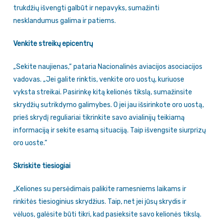
trukdžių išvengti galbūt ir nepavyks, sumažinti
nesklandumus galima ir patiems.
Venkite streikų epicentrų
„Sekite naujienas,“ pataria Nacionalinės aviacijos asociacijos
vadovas. „Jei galite rinktis, venkite oro uostų, kuriuose
vyksta streikai. Pasirinkę kitą kelionės tikslą, sumažinsite
skrydžių sutrikdymo galimybes. O jei jau išsirinkote oro uostą,
prieš skrydį reguliariai tikrinkite savo avialinijų teikiamą
informaciją ir sekite esamą situaciją. Taip išvengsite siurprizų
oro uoste.“
Skriskite tiesiogiai
„Keliones su persėdimais palikite ramesniems laikams ir
rinkitės tiesioginius skrydžius. Taip, net jei jūsų skrydis ir
vėluos, galėsite būti tikri, kad pasieksite savo kelionės tikslą.