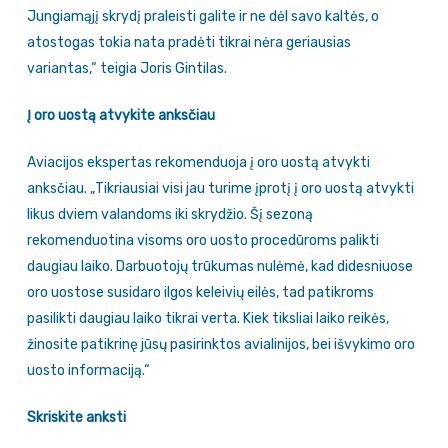
Jungiamąjį skrydį praleisti galite ir ne dėl savo kaltės, o
atostogas tokia nata pradėti tikrai nėra geriausias
variantas,“ teigia Joris Gintilas.
Į oro uostą atvykite anksčiau
Aviacijos ekspertas rekomenduoja į oro uostą atvykti
anksčiau. „Tikriausiai visi jau turime įprotį į oro uostą atvykti
likus dviem valandoms iki skrydžio. Šį sezoną
rekomenduotina visoms oro uosto procedūroms palikti
daugiau laiko. Darbuotojų trūkumas nulėmė, kad didesniuose
oro uostose susidaro ilgos keleivių eilės, tad patikroms
pasilikti daugiau laiko tikrai verta. Kiek tiksliai laiko reikės,
žinosite patikrinę jūsų pasirinktos avialinijos, bei išvykimo oro
uosto informaciją.“
Skriskite anksti