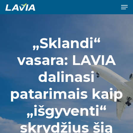
Men
Skip
to
Close
main
Menu
content
„Sklandi“
vasara: LAVIA
dalinasi
patarimais kaip
„išgyventi“
skrydžius šią