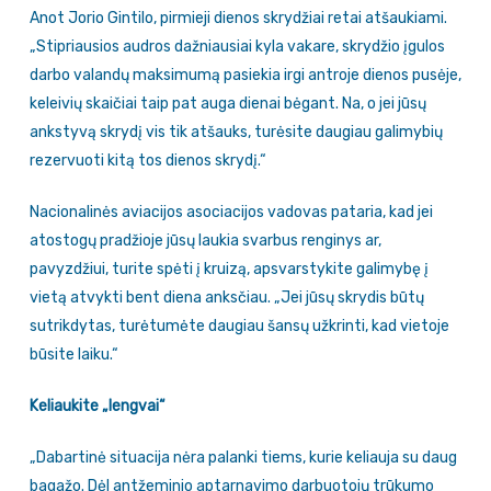
Anot Jorio Gintilo, pirmieji dienos skrydžiai retai atšaukiami.
„Stipriausios audros dažniausiai kyla vakare, skrydžio įgulos
darbo valandų maksimumą pasiekia irgi antroje dienos pusėje,
keleivių skaičiai taip pat auga dienai bėgant. Na, o jei jūsų
ankstyvą skrydį vis tik atšauks, turėsite daugiau galimybių
rezervuoti kitą tos dienos skrydį.“
Nacionalinės aviacijos asociacijos vadovas pataria, kad jei
atostogų pradžioje jūsų laukia svarbus renginys ar,
pavyzdžiui, turite spėti į kruizą, apsvarstykite galimybę į
vietą atvykti bent diena anksčiau. „Jei jūsų skrydis būtų
sutrikdytas, turėtumėte daugiau šansų užkrinti, kad vietoje
būsite laiku.“
Keliaukite „lengvai“
„Dabartinė situacija nėra palanki tiems, kurie keliauja su daug
bagažo. Dėl antžeminio aptarnavimo darbuotojų trūkumo