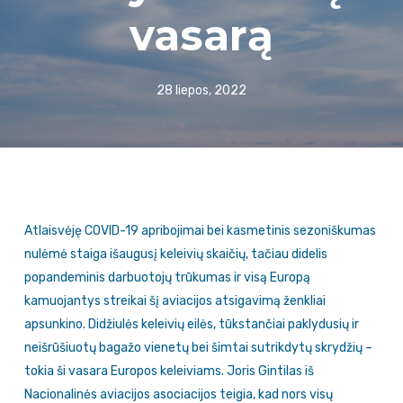
vasarą
28 liepos, 2022
Atlaisvėję COVID-19 apribojimai bei kasmetinis sezoniškumas
nulėmė staiga išaugusį keleivių skaičių, tačiau didelis
popandeminis darbuotojų trūkumas ir visą Europą
kamuojantys streikai šį aviacijos atsigavimą ženkliai
apsunkino. Didžiulės keleivių eilės, tūkstančiai paklydusių ir
neišrūšiuotų bagažo vienetų bei šimtai sutrikdytų skrydžių –
tokia ši vasara Europos keleiviams. Joris Gintilas iš
Nacionalinės aviacijos asociacijos teigia, kad nors visų