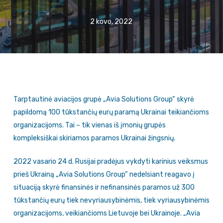
2 kovo, 2022
Tarptautinė aviacijos grupė „Avia Solutions Group“ skyrė
papildomą 100 tūkstančių eurų paramą Ukrainai teikiančioms
organizacijoms. Tai – tik vienas iš įmonių grupės
kompleksiškai skiriamos paramos Ukrainai žingsnių.
2022 vasario 24 d. Rusijai pradėjus vykdyti karinius veiksmus
prieš Ukrainą „Avia Solutions Group“ nedelsiant reagavo į
situaciją skyrė finansinės ir nefinansinės paramos už 300
tūkstančių eurų tiek nevyriausybinėmis, tiek vyriausybinėmis
organizacijoms, veikiančioms Lietuvoje bei Ukrainoje. „Avia