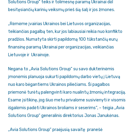
Solutions Group“ teiks ir tolimesnę paramą Ukrainai dėl
besitęsiančių karinių veiksmų prieš šią šalį ir jos žmones.
„Rėmėme įvairias Ukrainos bei Lietuvos organizacijas,
teikiančias pagalbą ten, kur jos labiausiai reikia nuo konflikto
pradžios. Numatyta skirti papildomą 100 tūkstančių eurų
finansinę paramą Ukrainai per organizacijas, veikiančias
Lietuvoje ir Ukrainoje.
Negana to „Avia Solutions Group“ su savo dukterinėmis
įmonėmis planuoja sukurti papildomų darbo vietų į Lietuvą
nuo karo bėgantiems Ukrainos piliečiams. Ši pagalbos
priemonė turėtų palengvinti karo nualintų žmonių integraciją.
Esame įsitikinę, jog šiuo metu privalome susivienyti ir visomis
išgalėmis padėti Ukrainos broliams ir seserims“, – teigia „Avia
Solutions Group“ generalinis direktorius Jonas Janukėnas.
„Avia Solutions Group“ praėjusią savaitę pranešė