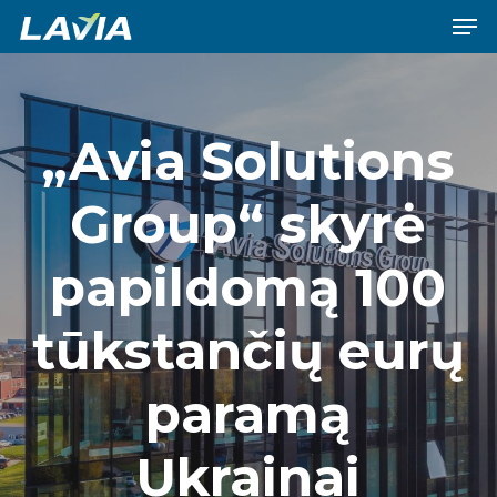
Men
Skip
to
Close
main
Menu
content
„Avia Solutions
Group“ skyrė
papildomą 100
tūkstančių eurų
paramą
Ukrainai